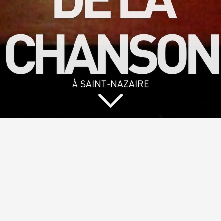
CHANSON
À SAINT-NAZAIRE
Vous aimez
chanter et