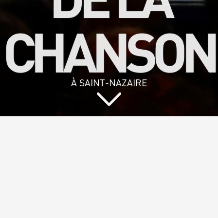
CHANSON
À SAINT-NAZAIRE
Vous aimez
chanter et