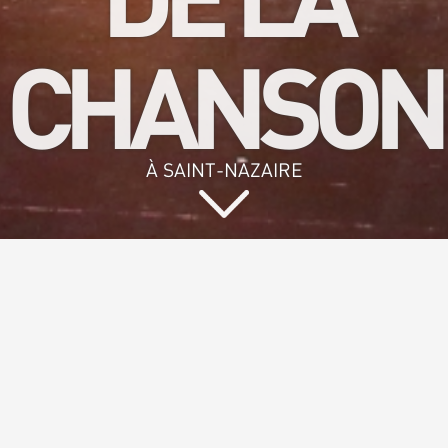
CHANSON
À SAINT-NAZAIRE
Vous aimez
chanter et