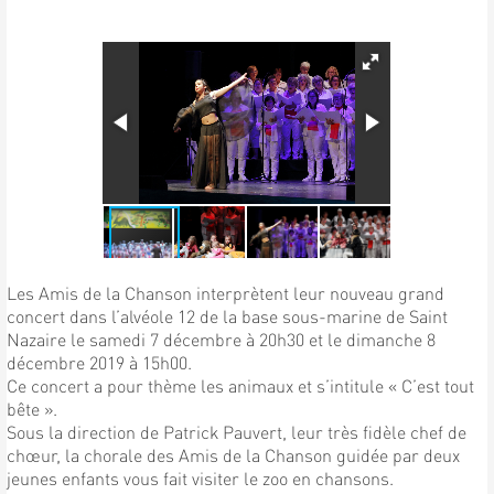
Les Amis de la Chanson interprètent leur nouveau grand
concert dans l’alvéole 12 de la base sous-marine de Saint
Nazaire le samedi 7 décembre à 20h30 et le dimanche 8
décembre 2019 à 15h00.
Ce concert a pour thème les animaux et s’intitule « C’est tout
bête ».
Sous la direction de Patrick Pauvert, leur très fidèle chef de
chœur, la chorale des Amis de la Chanson guidée par deux
jeunes enfants vous fait visiter le zoo en chansons.