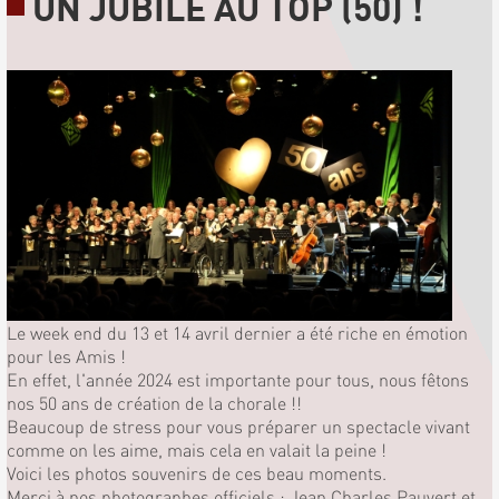
UN JUBILÉ AU TOP (50) !
Le week end du 13 et 14 avril dernier a été riche en émotion
pour les Amis !
En effet, l'année 2024 est importante pour tous, nous fêtons
nos 50 ans de création de la chorale !!
Beaucoup de stress pour vous préparer un spectacle vivant
comme on les aime, mais cela en valait la peine !
Voici les photos souvenirs de ces beau moments.
Merci à nos photographes officiels : Jean Charles Pauvert et