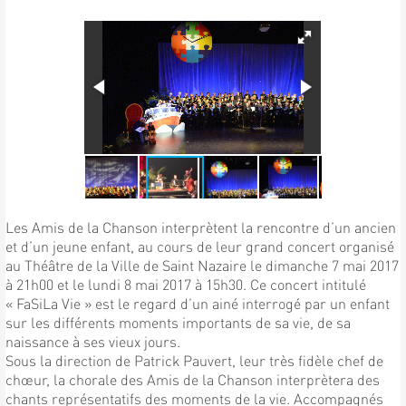
Les Amis de la Chanson interprètent la rencontre d’un ancien
et d’un jeune enfant, au cours de leur grand concert organisé
au Théâtre de la Ville de Saint Nazaire le dimanche 7 mai 2017
à 21h00 et le lundi 8 mai 2017 à 15h30. Ce concert intitulé
« FaSiLa Vie » est le regard d’un ainé interrogé par un enfant
sur les différents moments importants de sa vie, de sa
naissance à ses vieux jours.
Sous la direction de Patrick Pauvert, leur très fidèle chef de
chœur, la chorale des Amis de la Chanson interprètera des
chants représentatifs des moments de la vie. Accompagnés