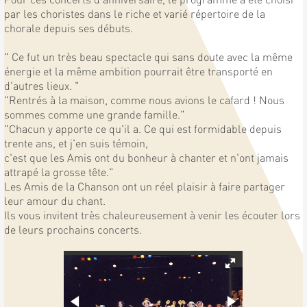
par les choristes dans le riche et varié répertoire de la
chorale depuis ses débuts.
" Ce fut un très beau spectacle qui sans doute avec la même
énergie et la même ambition pourrait être transporté en
d'autres lieux. "
"Rentrés à la maison, comme nous avions le cafard ! Nous
sommes comme une grande famille."
"Chacun y apporte ce qu'il a. Ce qui est formidable depuis
trente ans, et j'en suis témoin,
c'est que les Amis ont du bonheur à chanter et n'ont jamais
attrapé la grosse tête."
Les Amis de la Chanson ont un réel plaisir à faire partager
leur amour du chant.
Ils vous invitent très chaleureusement à venir les écouter lors
de leurs prochains concerts.