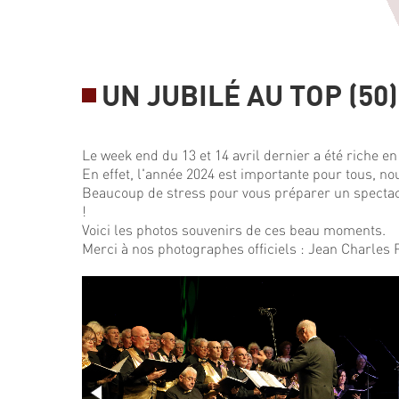
UN JUBILÉ AU TOP (50)
Le week end du 13 et 14 avril dernier a été riche e
En effet, l'année 2024 est importante pour tous, nou
Beaucoup de stress pour vous préparer un spectacl
!
Voici les photos souvenirs de ces beau moments.
Merci à nos photographes officiels : Jean Charles 