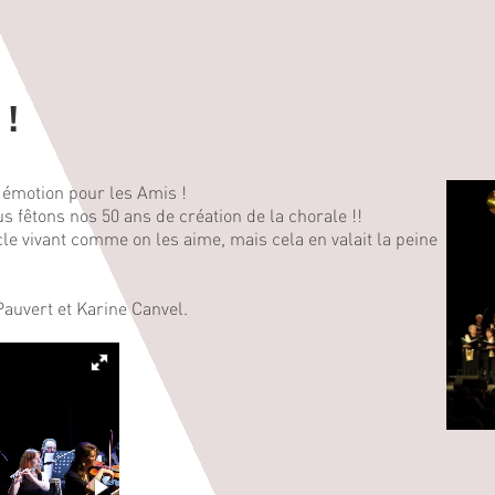
 !
n émotion pour les Amis !
s fêtons nos 50 ans de création de la chorale !!
e vivant comme on les aime, mais cela en valait la peine
Pauvert et Karine Canvel.