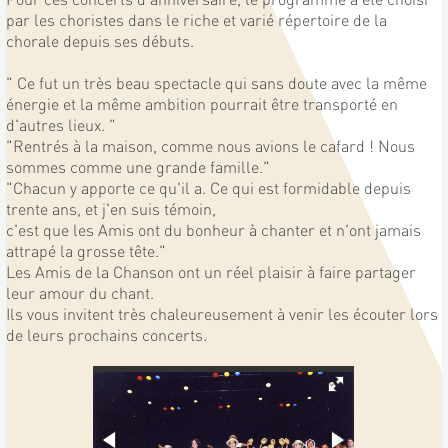
par les choristes dans le riche et varié répertoire de la
chorale depuis ses débuts.
" Ce fut un très beau spectacle qui sans doute avec la même
énergie et la même ambition pourrait être transporté en
d'autres lieux. "
"Rentrés à la maison, comme nous avions le cafard ! Nous
sommes comme une grande famille."
"Chacun y apporte ce qu'il a. Ce qui est formidable depuis
trente ans, et j'en suis témoin,
c'est que les Amis ont du bonheur à chanter et n'ont jamais
attrapé la grosse tête."
Les Amis de la Chanson ont un réel plaisir à faire partager
leur amour du chant.
Ils vous invitent très chaleureusement à venir les écouter lors
de leurs prochains concerts.