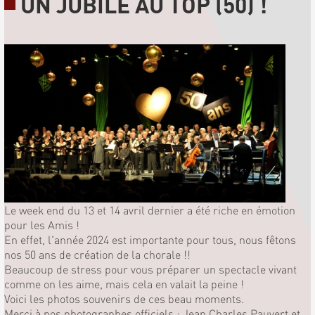
UN JUBILÉ AU TOP (50) !
Le week end du 13 et 14 avril dernier a été riche en émotion
pour les Amis !
En effet, l'année 2024 est importante pour tous, nous fêtons
nos 50 ans de création de la chorale !!
Beaucoup de stress pour vous préparer un spectacle vivant
comme on les aime, mais cela en valait la peine !
Voici les photos souvenirs de ces beau moments.
Merci à nos photographes officiels : Jean Charles Pauvert et