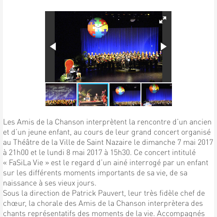
Les Amis de la Chanson interprètent la rencontre d’un ancien
et d’un jeune enfant, au cours de leur grand concert organisé
au Théâtre de la Ville de Saint Nazaire le dimanche 7 mai 2017
à 21h00 et le lundi 8 mai 2017 à 15h30. Ce concert intitulé
« FaSiLa Vie » est le regard d’un ainé interrogé par un enfant
sur les différents moments importants de sa vie, de sa
naissance à ses vieux jours.
Sous la direction de Patrick Pauvert, leur très fidèle chef de
chœur, la chorale des Amis de la Chanson interprètera des
chants représentatifs des moments de la vie. Accompagnés