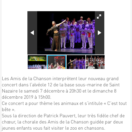
Les Amis de la Chanson interprètent leur nouveau grand
concert dans l’alvéole 12 de la base sous-marine de Saint
Nazaire le samedi 7 décembre à 20h30 et le dimanche 8
décembre 2019 à 15h00.
Ce concert a pour thème les animaux et s’intitule « C’est tout
bête ».
Sous la direction de Patrick Pauvert, leur très fidèle chef de
chœur, la chorale des Amis de la Chanson guidée par deux
jeunes enfants vous fait visiter le zoo en chansons.