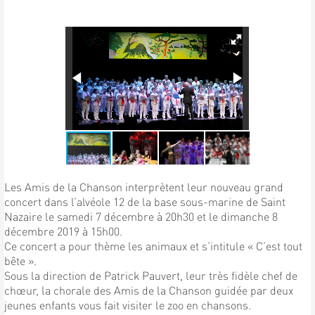
Les Amis de la Chanson interprètent leur nouveau grand
concert dans l’alvéole 12 de la base sous-marine de Saint
Nazaire le samedi 7 décembre à 20h30 et le dimanche 8
décembre 2019 à 15h00.
Ce concert a pour thème les animaux et s’intitule « C’est tout
bête ».
Sous la direction de Patrick Pauvert, leur très fidèle chef de
chœur, la chorale des Amis de la Chanson guidée par deux
jeunes enfants vous fait visiter le zoo en chansons.