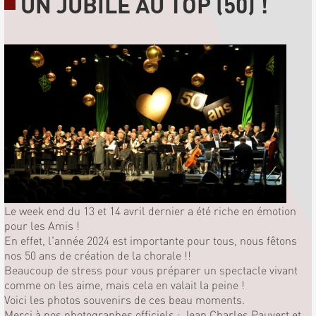
UN JUBILÉ AU TOP (50) !
Le week end du 13 et 14 avril dernier a été riche en émotion
pour les Amis !
En effet, l'année 2024 est importante pour tous, nous fêtons
nos 50 ans de création de la chorale !!
Beaucoup de stress pour vous préparer un spectacle vivant
comme on les aime, mais cela en valait la peine !
Voici les photos souvenirs de ces beau moments.
Merci à nos photographes officiels : Jean Charles Pauvert et