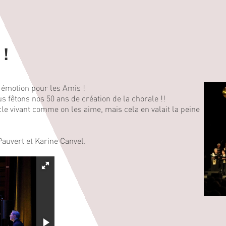
 !
n émotion pour les Amis !
s fêtons nos 50 ans de création de la chorale !!
e vivant comme on les aime, mais cela en valait la peine
Pauvert et Karine Canvel.