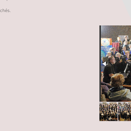
ichés.