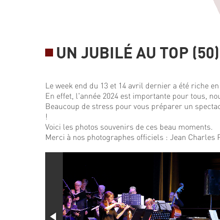
UN JUBILÉ AU TOP (50)
Le week end du 13 et 14 avril dernier a été riche e
En effet, l'année 2024 est importante pour tous, nou
Beaucoup de stress pour vous préparer un spectacl
!
Voici les photos souvenirs de ces beau moments.
Merci à nos photographes officiels : Jean Charles 