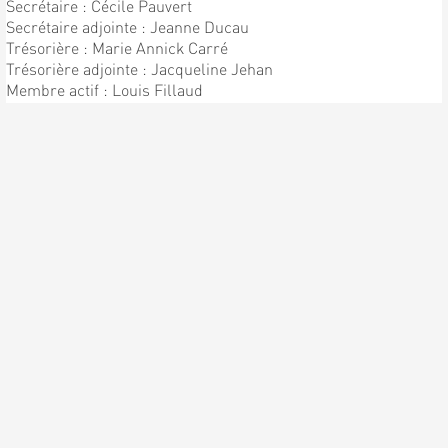
Secrétaire : Cécile Pauvert
Secrétaire adjointe : Jeanne Ducau
Trésorière : Marie Annick Carré
Trésorière adjointe : Jacqueline Jehan
Membre actif : Louis Fillaud
Chef de Chorale : Patrick Pauvert
Sous directeur : Bernard Pauvert
ENFIN LA PREMIÈRE
RÉPÉTITION !!