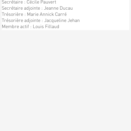
Secrétaire : Cécile Pauvert
Secrétaire adjointe : Jeanne Ducau
Trésorière : Marie Annick Carré
Trésorière adjointe : Jacqueline Jehan
Membre actif : Louis Fillaud
Chef de Chorale : Patrick Pauvert
Sous directeur : Bernard Pauvert
ENFIN LA PREMIÈRE
RÉPÉTITION !!