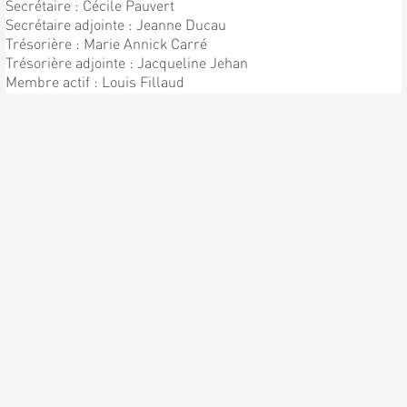
Secrétaire : Cécile Pauvert
Secrétaire adjointe : Jeanne Ducau
Trésorière : Marie Annick Carré
Trésorière adjointe : Jacqueline Jehan
Membre actif : Louis Fillaud
Chef de Chorale : Patrick Pauvert
Sous directeur : Bernard Pauvert
ENFIN LA PREMIÈRE
RÉPÉTITION !!