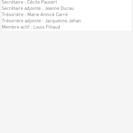
Secrétaire : Cécile Pauvert
Secrétaire adjointe : Jeanne Ducau
Trésorière : Marie Annick Carré
Trésorière adjointe : Jacqueline Jehan
Membre actif : Louis Fillaud
Chef de Chorale : Patrick Pauvert
Sous directeur : Bernard Pauvert
ENFIN LA PREMIÈRE
RÉPÉTITION !!