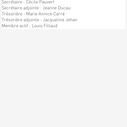
Secrétaire : Cécile Pauvert
Secrétaire adjointe : Jeanne Ducau
Trésorière : Marie Annick Carré
Trésorière adjointe : Jacqueline Jehan
Membre actif : Louis Fillaud
Chef de Chorale : Patrick Pauvert
Sous directeur : Bernard Pauvert
ENFIN LA PREMIÈRE
RÉPÉTITION !!