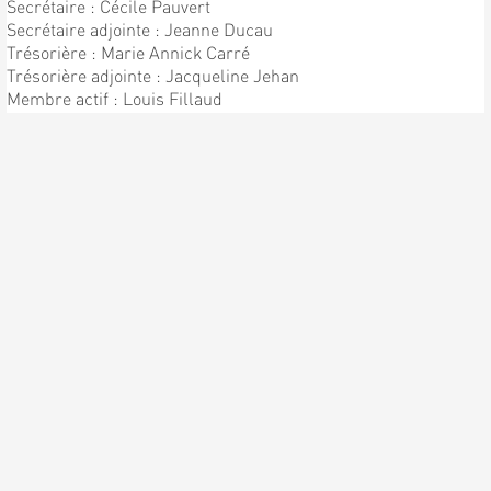
Secrétaire : Cécile Pauvert
Secrétaire adjointe : Jeanne Ducau
Trésorière : Marie Annick Carré
Trésorière adjointe : Jacqueline Jehan
Membre actif : Louis Fillaud
Chef de Chorale : Patrick Pauvert
Sous directeur : Bernard Pauvert
ENFIN LA PREMIÈRE
RÉPÉTITION !!