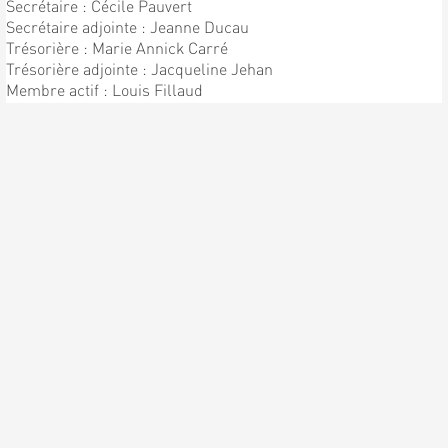
Secrétaire : Cécile Pauvert
Secrétaire adjointe : Jeanne Ducau
Trésorière : Marie Annick Carré
Trésorière adjointe : Jacqueline Jehan
Membre actif : Louis Fillaud
Chef de Chorale : Patrick Pauvert
Sous directeur : Bernard Pauvert
ENFIN LA PREMIÈRE
RÉPÉTITION !!