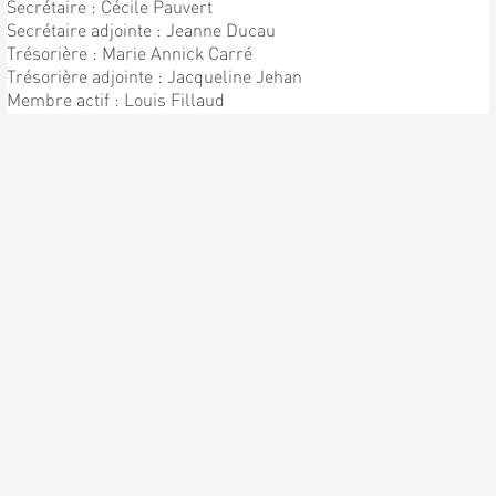
Secrétaire : Cécile Pauvert
Secrétaire adjointe : Jeanne Ducau
Trésorière : Marie Annick Carré
Trésorière adjointe : Jacqueline Jehan
Membre actif : Louis Fillaud
Chef de Chorale : Patrick Pauvert
Sous directeur : Bernard Pauvert
ENFIN LA PREMIÈRE
RÉPÉTITION !!