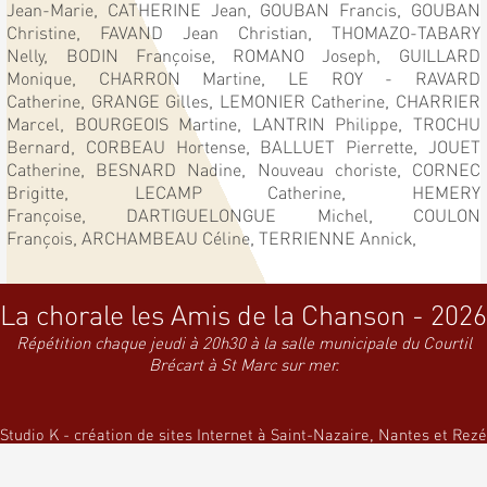
Jean-Marie,
CATHERINE Jean,
GOUBAN Francis,
GOUBAN
Christine,
FAVAND Jean Christian,
THOMAZO-TABARY
Nelly,
BODIN Françoise,
ROMANO Joseph,
GUILLARD
Monique,
CHARRON Martine,
LE ROY - RAVARD
Catherine,
GRANGE Gilles,
LEMONIER Catherine,
CHARRIER
Marcel,
BOURGEOIS Martine,
LANTRIN Philippe,
TROCHU
Bernard,
CORBEAU Hortense,
BALLUET Pierrette,
JOUET
Catherine,
BESNARD Nadine,
Nouveau choriste,
CORNEC
Brigitte,
LECAMP Catherine,
HEMERY
Françoise,
DARTIGUELONGUE Michel,
COULON
François,
ARCHAMBEAU Céline,
TERRIENNE Annick,
La chorale les Amis de la Chanson - 2026
Répétition chaque jeudi à 20h30 à la salle municipale du Courtil
Brécart à St Marc sur mer.
Studio K - création de sites Internet à Saint-Nazaire, Nantes et Rezé