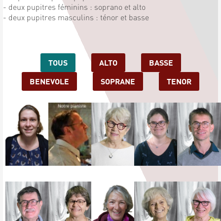
- deux pupitres féminins : soprano et alto
- deux pupitres masculins : ténor et basse
TOUS
ALTO
BASSE
BENEVOLE
SOPRANE
TENOR