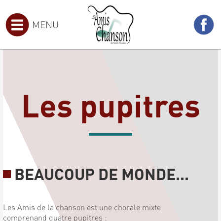
MENU
Les pupitres
BEAUCOUP DE MONDE...
Les Amis de la chanson est une chorale mixte
comprenand quatre pupitres :