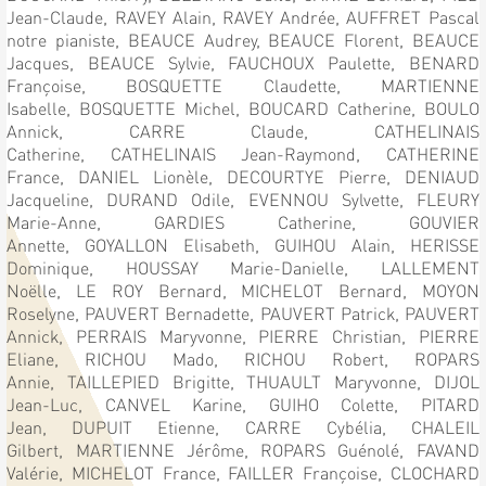
Jean-Claude,
RAVEY Alain,
RAVEY Andrée,
AUFFRET Pascal
notre pianiste,
BEAUCE Audrey,
BEAUCE Florent,
BEAUCE
Jacques,
BEAUCE Sylvie,
FAUCHOUX Paulette,
BENARD
Françoise,
BOSQUETTE Claudette,
MARTIENNE
Isabelle,
BOSQUETTE Michel,
BOUCARD Catherine,
BOULO
Annick,
CARRE Claude,
CATHELINAIS
Catherine,
CATHELINAIS Jean-Raymond,
CATHERINE
France,
DANIEL Lionèle,
DECOURTYE Pierre,
DENIAUD
Jacqueline,
DURAND Odile,
EVENNOU Sylvette,
FLEURY
Marie-Anne,
GARDIES Catherine,
GOUVIER
Annette,
GOYALLON Elisabeth,
GUIHOU Alain,
HERISSE
Dominique,
HOUSSAY Marie-Danielle,
LALLEMENT
Noëlle,
LE ROY Bernard,
MICHELOT Bernard,
MOYON
Roselyne,
PAUVERT Bernadette,
PAUVERT Patrick,
PAUVERT
Annick,
PERRAIS Maryvonne,
PIERRE Christian,
PIERRE
Eliane,
RICHOU Mado,
RICHOU Robert,
ROPARS
Annie,
TAILLEPIED Brigitte,
THUAULT Maryvonne,
DIJOL
Jean-Luc,
CANVEL Karine,
GUIHO Colette,
PITARD
Jean,
DUPUIT Etienne,
CARRE Cybélia,
CHALEIL
Gilbert,
MARTIENNE Jérôme,
ROPARS Guénolé,
FAVAND
Valérie,
MICHELOT France,
FAILLER Françoise,
CLOCHARD