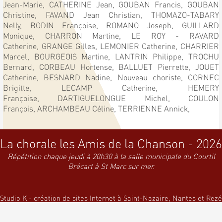
Jean-Marie,
CATHERINE Jean,
GOUBAN Francis,
GOUBAN
Christine,
FAVAND Jean Christian,
THOMAZO-TABARY
Nelly,
BODIN Françoise,
ROMANO Joseph,
GUILLARD
Monique,
CHARRON Martine,
LE ROY - RAVARD
Catherine,
GRANGE Gilles,
LEMONIER Catherine,
CHARRIER
Marcel,
BOURGEOIS Martine,
LANTRIN Philippe,
TROCHU
Bernard,
CORBEAU Hortense,
BALLUET Pierrette,
JOUET
Catherine,
BESNARD Nadine,
Nouveau choriste,
CORNEC
Brigitte,
LECAMP Catherine,
HEMERY
Françoise,
DARTIGUELONGUE Michel,
COULON
François,
ARCHAMBEAU Céline,
TERRIENNE Annick,
La chorale les Amis de la Chanson - 2026
Répétition chaque jeudi à 20h30 à la salle municipale du Courtil
Brécart à St Marc sur mer.
Studio K - création de sites Internet à Saint-Nazaire, Nantes et Rezé