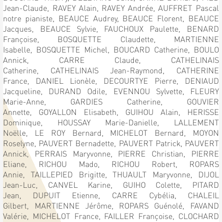
Jean-Claude,
RAVEY Alain,
RAVEY Andrée,
AUFFRET Pascal
notre pianiste,
BEAUCE Audrey,
BEAUCE Florent,
BEAUCE
Jacques,
BEAUCE Sylvie,
FAUCHOUX Paulette,
BENARD
Françoise,
BOSQUETTE Claudette,
MARTIENNE
Isabelle,
BOSQUETTE Michel,
BOUCARD Catherine,
BOULO
Annick,
CARRE Claude,
CATHELINAIS
Catherine,
CATHELINAIS Jean-Raymond,
CATHERINE
France,
DANIEL Lionèle,
DECOURTYE Pierre,
DENIAUD
Jacqueline,
DURAND Odile,
EVENNOU Sylvette,
FLEURY
Marie-Anne,
GARDIES Catherine,
GOUVIER
Annette,
GOYALLON Elisabeth,
GUIHOU Alain,
HERISSE
Dominique,
HOUSSAY Marie-Danielle,
LALLEMENT
Noëlle,
LE ROY Bernard,
MICHELOT Bernard,
MOYON
Roselyne,
PAUVERT Bernadette,
PAUVERT Patrick,
PAUVERT
Annick,
PERRAIS Maryvonne,
PIERRE Christian,
PIERRE
Eliane,
RICHOU Mado,
RICHOU Robert,
ROPARS
Annie,
TAILLEPIED Brigitte,
THUAULT Maryvonne,
DIJOL
Jean-Luc,
CANVEL Karine,
GUIHO Colette,
PITARD
Jean,
DUPUIT Etienne,
CARRE Cybélia,
CHALEIL
Gilbert,
MARTIENNE Jérôme,
ROPARS Guénolé,
FAVAND
Valérie,
MICHELOT France,
FAILLER Françoise,
CLOCHARD