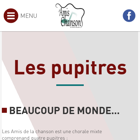
MENU
Les pupitres
BEAUCOUP DE MONDE...
Les Amis de la chanson est une chorale mixte
comprenand quatre pupitres :