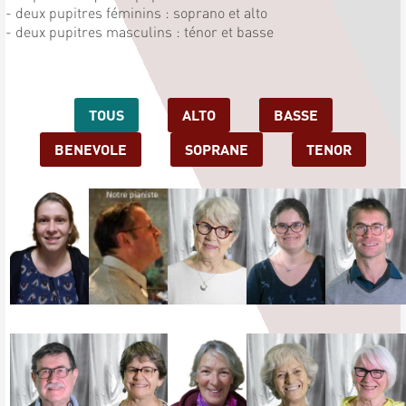
- deux pupitres féminins : soprano et alto
- deux pupitres masculins : ténor et basse
TOUS
ALTO
BASSE
BENEVOLE
SOPRANE
TENOR