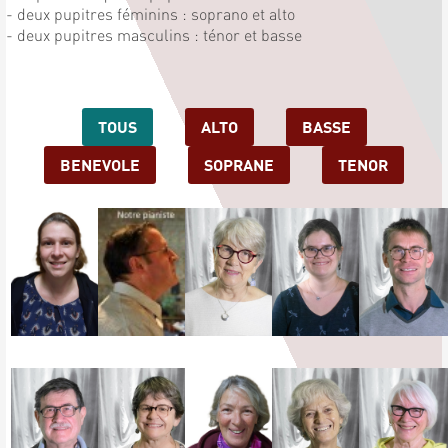
- deux pupitres féminins : soprano et alto
- deux pupitres masculins : ténor et basse
TOUS
ALTO
BASSE
BENEVOLE
SOPRANE
TENOR