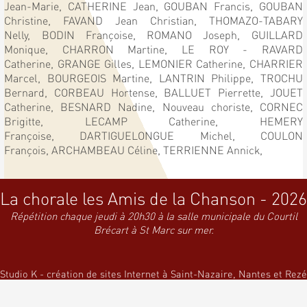
Jean-Marie,
CATHERINE Jean,
GOUBAN Francis,
GOUBAN
Christine,
FAVAND Jean Christian,
THOMAZO-TABARY
Nelly,
BODIN Françoise,
ROMANO Joseph,
GUILLARD
Monique,
CHARRON Martine,
LE ROY - RAVARD
Catherine,
GRANGE Gilles,
LEMONIER Catherine,
CHARRIER
Marcel,
BOURGEOIS Martine,
LANTRIN Philippe,
TROCHU
Bernard,
CORBEAU Hortense,
BALLUET Pierrette,
JOUET
Catherine,
BESNARD Nadine,
Nouveau choriste,
CORNEC
Brigitte,
LECAMP Catherine,
HEMERY
Françoise,
DARTIGUELONGUE Michel,
COULON
François,
ARCHAMBEAU Céline,
TERRIENNE Annick,
La chorale les Amis de la Chanson - 2026
Répétition chaque jeudi à 20h30 à la salle municipale du Courtil
Brécart à St Marc sur mer.
Studio K - création de sites Internet à Saint-Nazaire, Nantes et Rezé