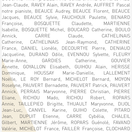
Jean-Claude,
RAVEY Alain,
RAVEY Andrée,
AUFFRET Pascal
notre pianiste,
BEAUCE Audrey,
BEAUCE Florent,
BEAUCE
Jacques,
BEAUCE Sylvie,
FAUCHOUX Paulette,
BENARD
Françoise,
BOSQUETTE Claudette,
MARTIENNE
Isabelle,
BOSQUETTE Michel,
BOUCARD Catherine,
BOULO
Annick,
CARRE Claude,
CATHELINAIS
Catherine,
CATHELINAIS Jean-Raymond,
CATHERINE
France,
DANIEL Lionèle,
DECOURTYE Pierre,
DENIAUD
Jacqueline,
DURAND Odile,
EVENNOU Sylvette,
FLEURY
Marie-Anne,
GARDIES Catherine,
GOUVIER
Annette,
GOYALLON Elisabeth,
GUIHOU Alain,
HERISSE
Dominique,
HOUSSAY Marie-Danielle,
LALLEMENT
Noëlle,
LE ROY Bernard,
MICHELOT Bernard,
MOYON
Roselyne,
PAUVERT Bernadette,
PAUVERT Patrick,
PAUVERT
Annick,
PERRAIS Maryvonne,
PIERRE Christian,
PIERRE
Eliane,
RICHOU Mado,
RICHOU Robert,
ROPARS
Annie,
TAILLEPIED Brigitte,
THUAULT Maryvonne,
DIJOL
Jean-Luc,
CANVEL Karine,
GUIHO Colette,
PITARD
Jean,
DUPUIT Etienne,
CARRE Cybélia,
CHALEIL
Gilbert,
MARTIENNE Jérôme,
ROPARS Guénolé,
FAVAND
Valérie,
MICHELOT France,
FAILLER Françoise,
CLOCHARD