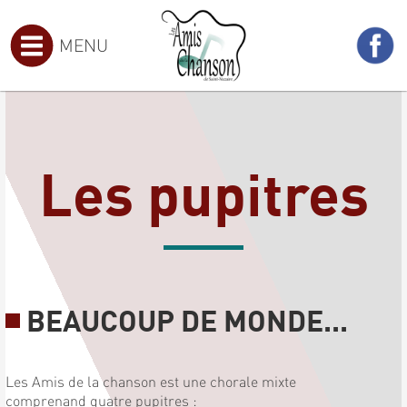
MENU
Les pupitres
BEAUCOUP DE MONDE...
Les Amis de la chanson est une chorale mixte
comprenand quatre pupitres :