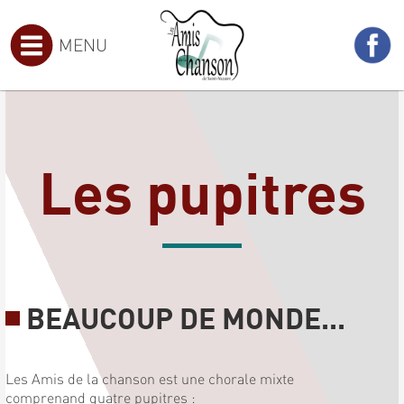
MENU
Les pupitres
BEAUCOUP DE MONDE...
Les Amis de la chanson est une chorale mixte
comprenand quatre pupitres :