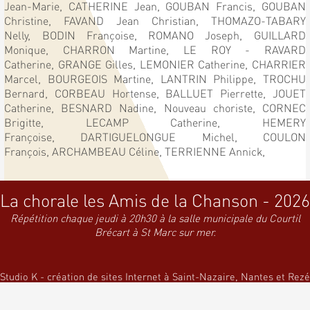
Jean-Marie,
CATHERINE Jean,
GOUBAN Francis,
GOUBAN
Christine,
FAVAND Jean Christian,
THOMAZO-TABARY
Nelly,
BODIN Françoise,
ROMANO Joseph,
GUILLARD
Monique,
CHARRON Martine,
LE ROY - RAVARD
Catherine,
GRANGE Gilles,
LEMONIER Catherine,
CHARRIER
Marcel,
BOURGEOIS Martine,
LANTRIN Philippe,
TROCHU
Bernard,
CORBEAU Hortense,
BALLUET Pierrette,
JOUET
Catherine,
BESNARD Nadine,
Nouveau choriste,
CORNEC
Brigitte,
LECAMP Catherine,
HEMERY
Françoise,
DARTIGUELONGUE Michel,
COULON
François,
ARCHAMBEAU Céline,
TERRIENNE Annick,
La chorale les Amis de la Chanson - 2026
Répétition chaque jeudi à 20h30 à la salle municipale du Courtil
Brécart à St Marc sur mer.
Studio K - création de sites Internet à Saint-Nazaire, Nantes et Rezé