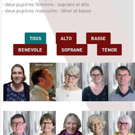
- deux pupitres féminins : soprano et alto
- deux pupitres masculins : ténor et basse
TOUS
ALTO
BASSE
BENEVOLE
SOPRANE
TENOR