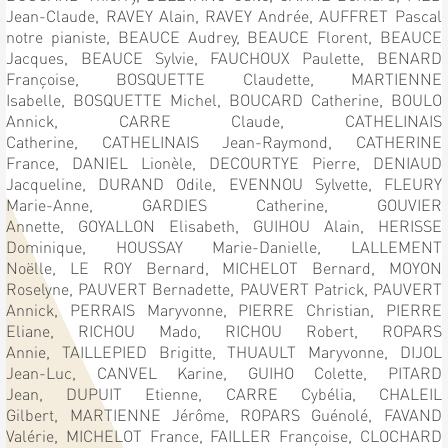
Jean-Claude,
RAVEY Alain,
RAVEY Andrée,
AUFFRET Pascal
notre pianiste,
BEAUCE Audrey,
BEAUCE Florent,
BEAUCE
Jacques,
BEAUCE Sylvie,
FAUCHOUX Paulette,
BENARD
Françoise,
BOSQUETTE Claudette,
MARTIENNE
Isabelle,
BOSQUETTE Michel,
BOUCARD Catherine,
BOULO
Annick,
CARRE Claude,
CATHELINAIS
Catherine,
CATHELINAIS Jean-Raymond,
CATHERINE
France,
DANIEL Lionèle,
DECOURTYE Pierre,
DENIAUD
Jacqueline,
DURAND Odile,
EVENNOU Sylvette,
FLEURY
Marie-Anne,
GARDIES Catherine,
GOUVIER
Annette,
GOYALLON Elisabeth,
GUIHOU Alain,
HERISSE
Dominique,
HOUSSAY Marie-Danielle,
LALLEMENT
Noëlle,
LE ROY Bernard,
MICHELOT Bernard,
MOYON
Roselyne,
PAUVERT Bernadette,
PAUVERT Patrick,
PAUVERT
Annick,
PERRAIS Maryvonne,
PIERRE Christian,
PIERRE
Eliane,
RICHOU Mado,
RICHOU Robert,
ROPARS
Annie,
TAILLEPIED Brigitte,
THUAULT Maryvonne,
DIJOL
Jean-Luc,
CANVEL Karine,
GUIHO Colette,
PITARD
Jean,
DUPUIT Etienne,
CARRE Cybélia,
CHALEIL
Gilbert,
MARTIENNE Jérôme,
ROPARS Guénolé,
FAVAND
Valérie,
MICHELOT France,
FAILLER Françoise,
CLOCHARD