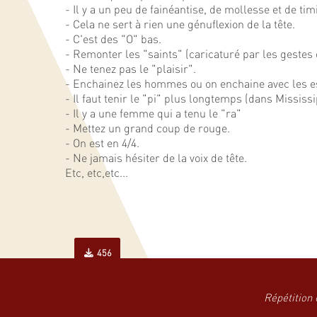
- Il y a un peu de fainéantise, de mollesse et de timi
- Cela ne sert à rien une génuflexion de la tête.
- C'est des "O" bas.
- Remonter les "saints" (caricaturé par les gestes 
- Ne tenez pas le "plaisir".
- Enchainez les hommes ou on enchaine avec les e
- Il faut tenir le "pi" plus longtemps (dans Mississi
- Il y a une femme qui a tenu le "ra"
- Mettez un grand coup de rouge.
- On est en 4/4.
- Ne jamais hésiter de la voix de tête.
Etc, etc,etc...
456
Répétition 