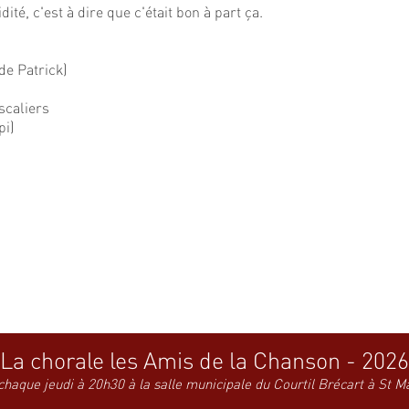
dité, c'est à dire que c'était bon à part ça.
de Patrick)
scaliers
pi)
La chorale les Amis de la Chanson - 2026
chaque jeudi à 20h30 à la salle municipale du Courtil Brécart à St M