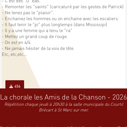
- C'est des "O" bas.
- Remonter les "saints" (caricaturé par les gestes de Patrick)
- Ne tenez pas le "plaisir".
- Enchainez les hommes ou on enchaine avec les escaliers
- Il faut tenir le "pi" plus longtemps (dans Mississipi)
- Il y a une femme qui a tenu le "ra"
- Mettez un grand coup de rouge.
- On est en 4/4.
- Ne jamais hésiter de la voix de tête.
Etc, etc,etc...
456
La chorale les Amis de la Chanson - 2026
Répétition chaque jeudi à 20h30 à la salle municipale du Courtil
Brécart à St Marc sur mer.