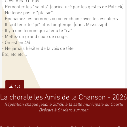
- C'est des "O" bas.
- Remonter les "saints" (caricaturé par les gestes de Patrick)
- Ne tenez pas le "plaisir".
- Enchainez les hommes ou on enchaine avec les escaliers
- Il faut tenir le "pi" plus longtemps (dans Mississipi)
- Il y a une femme qui a tenu le "ra"
- Mettez un grand coup de rouge.
- On est en 4/4.
- Ne jamais hésiter de la voix de tête.
Etc, etc,etc...
456
La chorale les Amis de la Chanson - 2026
Répétition chaque jeudi à 20h30 à la salle municipale du Courtil
Brécart à St Marc sur mer.