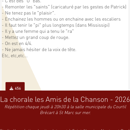
- C'est des "O" bas.
- Remonter les "saints" (caricaturé par les gestes de Patrick)
- Ne tenez pas le "plaisir".
- Enchainez les hommes ou on enchaine avec les escaliers
- Il faut tenir le "pi" plus longtemps (dans Mississipi)
- Il y a une femme qui a tenu le "ra"
- Mettez un grand coup de rouge.
- On est en 4/4.
- Ne jamais hésiter de la voix de tête.
Etc, etc,etc...
456
La chorale les Amis de la Chanson - 2026
Répétition chaque jeudi à 20h30 à la salle municipale du Courtil
Brécart à St Marc sur mer.