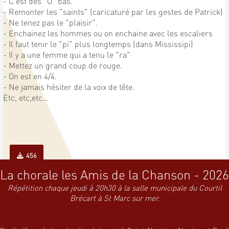
- C'est des "O" bas.
- Remonter les "saints" (caricaturé par les gestes de Patrick)
- Ne tenez pas le "plaisir".
- Enchainez les hommes ou on enchaine avec les escaliers
- Il faut tenir le "pi" plus longtemps (dans Mississipi)
- Il y a une femme qui a tenu le "ra"
- Mettez un grand coup de rouge.
- On est en 4/4.
- Ne jamais hésiter de la voix de tête.
Etc, etc,etc...
456
La chorale les Amis de la Chanson - 2026
Répétition chaque jeudi à 20h30 à la salle municipale du Courtil
Brécart à St Marc sur mer.