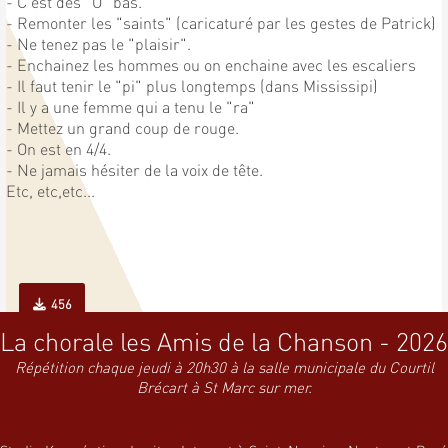
- C'est des "O" bas.
- Remonter les "saints" (caricaturé par les gestes de Patrick)
- Ne tenez pas le "plaisir".
- Enchainez les hommes ou on enchaine avec les escaliers
- Il faut tenir le "pi" plus longtemps (dans Mississipi)
- Il y a une femme qui a tenu le "ra"
- Mettez un grand coup de rouge.
- On est en 4/4.
- Ne jamais hésiter de la voix de tête.
Etc, etc,etc...
456
La chorale les Amis de la Chanson - 2026
Répétition chaque jeudi à 20h30 à la salle municipale du Courtil
Brécart à St Marc sur mer.