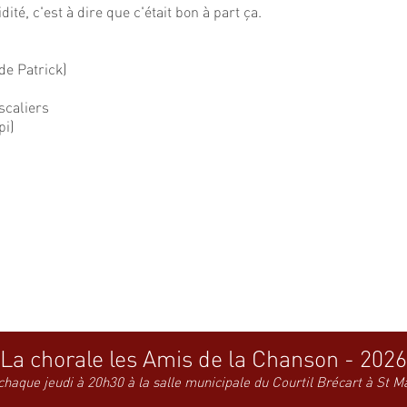
dité, c'est à dire que c'était bon à part ça.
de Patrick)
scaliers
pi)
La chorale les Amis de la Chanson - 2026
chaque jeudi à 20h30 à la salle municipale du Courtil Brécart à St M