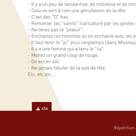
- Il y a un peu de fainéantise, de mollesse et de timi
- Cela ne sert à rien une génuflexion de la tête.
- C'est des "O" bas.
- Remonter les "saints" (caricaturé par les gestes 
- Ne tenez pas le "plaisir".
- Enchainez les hommes ou on enchaine avec les e
- Il faut tenir le "pi" plus longtemps (dans Mississi
- Il y a une femme qui a tenu le "ra"
- Mettez un grand coup de rouge.
- On est en 4/4.
- Ne jamais hésiter de la voix de tête.
Etc, etc,etc...
456
Répétition 