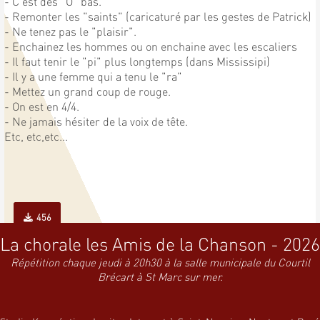
- C'est des "O" bas.
- Remonter les "saints" (caricaturé par les gestes de Patrick)
- Ne tenez pas le "plaisir".
- Enchainez les hommes ou on enchaine avec les escaliers
- Il faut tenir le "pi" plus longtemps (dans Mississipi)
- Il y a une femme qui a tenu le "ra"
- Mettez un grand coup de rouge.
- On est en 4/4.
- Ne jamais hésiter de la voix de tête.
Etc, etc,etc...
456
La chorale les Amis de la Chanson - 2026
Répétition chaque jeudi à 20h30 à la salle municipale du Courtil
Brécart à St Marc sur mer.