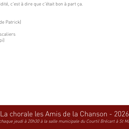
dité, c'est à dire que c'était bon à part ça.
de Patrick)
scaliers
pi)
La chorale les Amis de la Chanson - 2026
chaque jeudi à 20h30 à la salle municipale du Courtil Brécart à St M