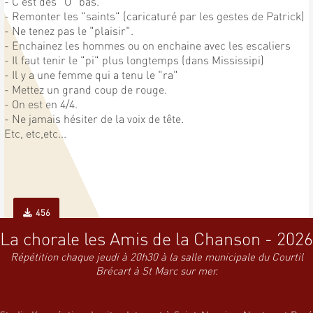
- C'est des "O" bas.
- Remonter les "saints" (caricaturé par les gestes de Patrick)
- Ne tenez pas le "plaisir".
- Enchainez les hommes ou on enchaine avec les escaliers
- Il faut tenir le "pi" plus longtemps (dans Mississipi)
- Il y a une femme qui a tenu le "ra"
- Mettez un grand coup de rouge.
- On est en 4/4.
- Ne jamais hésiter de la voix de tête.
Etc, etc,etc...
456
La chorale les Amis de la Chanson - 2026
Répétition chaque jeudi à 20h30 à la salle municipale du Courtil
Brécart à St Marc sur mer.