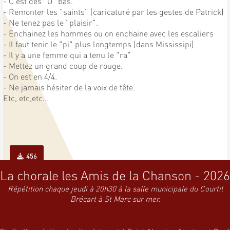
- C'est des "O" bas.
- Remonter les "saints" (caricaturé par les gestes de Patrick)
- Ne tenez pas le "plaisir".
- Enchainez les hommes ou on enchaine avec les escaliers
- Il faut tenir le "pi" plus longtemps (dans Mississipi)
- Il y a une femme qui a tenu le "ra"
- Mettez un grand coup de rouge.
- On est en 4/4.
- Ne jamais hésiter de la voix de tête.
Etc, etc,etc...
456
La chorale les Amis de la Chanson - 2026
Répétition chaque jeudi à 20h30 à la salle municipale du Courtil
Brécart à St Marc sur mer.