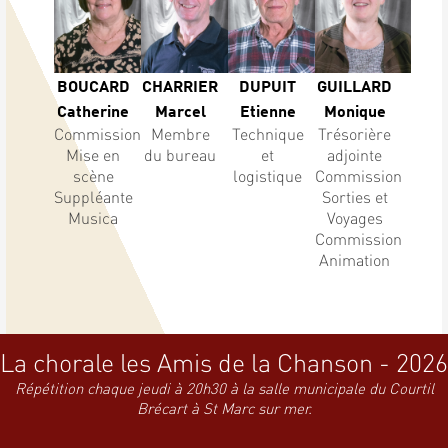
BOUCARD
CHARRIER
DUPUIT
GUILLARD
Catherine
Marcel
Etienne
Monique
Commission
Membre
Technique
Trésorière
Mise en
du bureau
et
adjointe
scène
logistique
Commission
Suppléante
Sorties et
Musica
Voyages
Commission
Animation
La chorale les Amis de la Chanson - 2026
Répétition chaque jeudi à 20h30 à la salle municipale du Courtil
Brécart à St Marc sur mer.