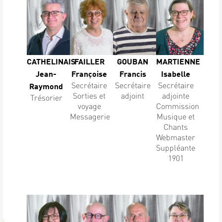
CATHELINAIS
FAILLER
GOUBAN
MARTIENNE
Jean-
Françoise
Francis
Isabelle
Secrétaire
Secrétaire
Secrétaire
Raymond
Sorties et
adjoint
adjointe
Trésorier
voyage
Commission
Messagerie
Musique et
Chants
Webmaster
Suppléante
1901