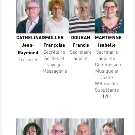
CATHELINAIS
FAILLER
GOUBAN
MARTIENNE
Jean-
Françoise
Francis
Isabelle
Secrétaire
Secrétaire
Secrétaire
Raymond
Sorties et
adjoint
adjointe
Trésorier
voyage
Commission
Messagerie
Musique et
Chants
Webmaster
Suppléante
1901