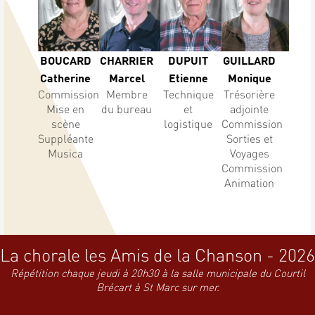
BOUCARD
CHARRIER
DUPUIT
GUILLARD
Catherine
Marcel
Etienne
Monique
Commission
Membre
Technique
Trésorière
Mise en
du bureau
et
adjointe
scène
logistique
Commission
Suppléante
Sorties et
Musica
Voyages
Commission
Animation
La chorale les Amis de la Chanson - 2026
Répétition chaque jeudi à 20h30 à la salle municipale du Courtil
Brécart à St Marc sur mer.