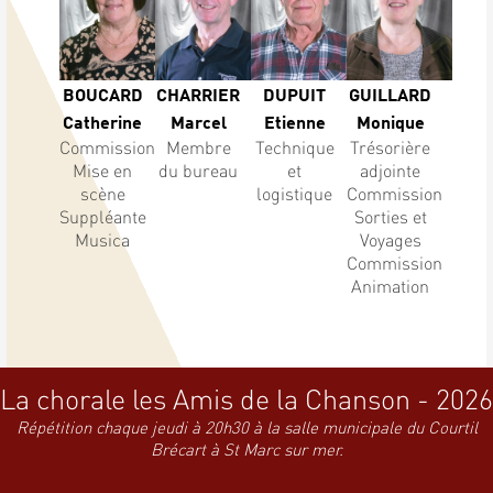
BOUCARD
CHARRIER
DUPUIT
GUILLARD
Catherine
Marcel
Etienne
Monique
Commission
Membre
Technique
Trésorière
Mise en
du bureau
et
adjointe
scène
logistique
Commission
Suppléante
Sorties et
Musica
Voyages
Commission
Animation
La chorale les Amis de la Chanson - 2026
Répétition chaque jeudi à 20h30 à la salle municipale du Courtil
Brécart à St Marc sur mer.