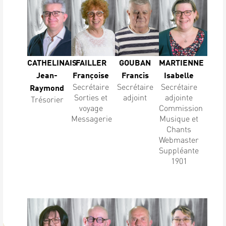
CATHELINAIS
FAILLER
GOUBAN
MARTIENNE
Jean-
Françoise
Francis
Isabelle
Secrétaire
Secrétaire
Secrétaire
Raymond
Sorties et
adjoint
adjointe
Trésorier
voyage
Commission
Messagerie
Musique et
Chants
Webmaster
Suppléante
1901