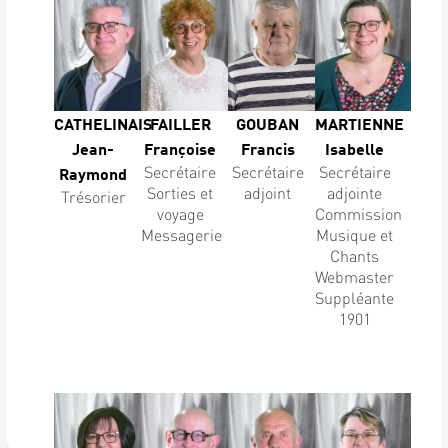
CATHELINAIS
FAILLER
GOUBAN
MARTIENNE
Jean-
Françoise
Francis
Isabelle
Secrétaire
Secrétaire
Secrétaire
Raymond
Sorties et
adjoint
adjointe
Trésorier
voyage
Commission
Messagerie
Musique et
Chants
Webmaster
Suppléante
1901