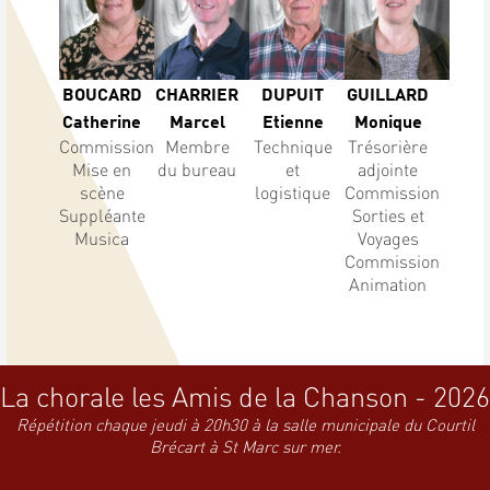
BOUCARD
CHARRIER
DUPUIT
GUILLARD
Catherine
Marcel
Etienne
Monique
Commission
Membre
Technique
Trésorière
Mise en
du bureau
et
adjointe
scène
logistique
Commission
Suppléante
Sorties et
Musica
Voyages
Commission
Animation
La chorale les Amis de la Chanson - 2026
Répétition chaque jeudi à 20h30 à la salle municipale du Courtil
Brécart à St Marc sur mer.