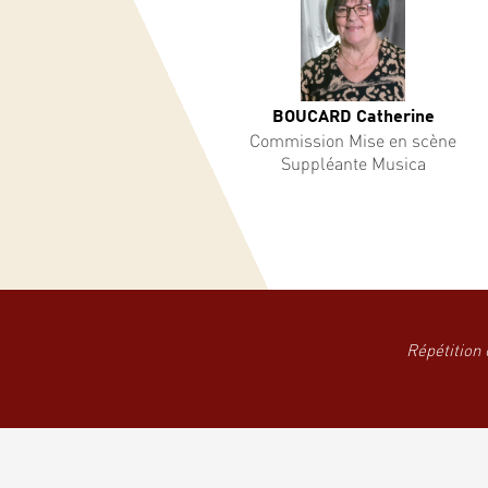
BOUCARD Catherine
Commission Mise en scène
Suppléante Musica
Répétition 