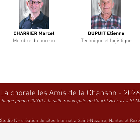
CHARRIER Marcel
DUPUIT Etienne
Membre du bureau
Technique et logistique
La chorale les Amis de la Chanson - 2026
chaque jeudi à 20h30 à la salle municipale du Courtil Brécart à St M
Studio K - création de sites Internet à Saint-Nazaire, Nantes et Rezé