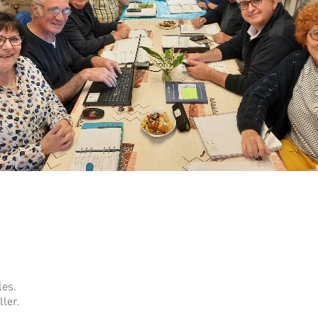
es.
ler.