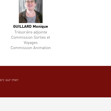
GUILLARD Monique
Trésorière adjointe
Commission Sorties et
Voyages
Commission Animation
arc sur mer.