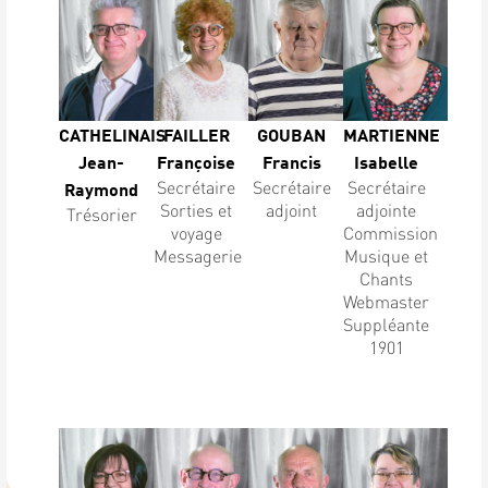
CATHELINAIS
FAILLER
GOUBAN
MARTIENNE
Jean-
Françoise
Francis
Isabelle
Secrétaire
Secrétaire
Secrétaire
Raymond
Sorties et
adjoint
adjointe
Trésorier
voyage
Commission
Messagerie
Musique et
Chants
Webmaster
Suppléante
1901