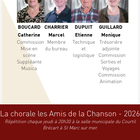
BOUCARD
CHARRIER
DUPUIT
GUILLARD
Catherine
Marcel
Etienne
Monique
Commission
Membre
Technique
Trésorière
Mise en
du bureau
et
adjointe
scène
logistique
Commission
Suppléante
Sorties et
Musica
Voyages
Commission
Animation
La chorale les Amis de la Chanson - 2026
Répétition chaque jeudi à 20h30 à la salle municipale du Courtil
Brécart à St Marc sur mer.