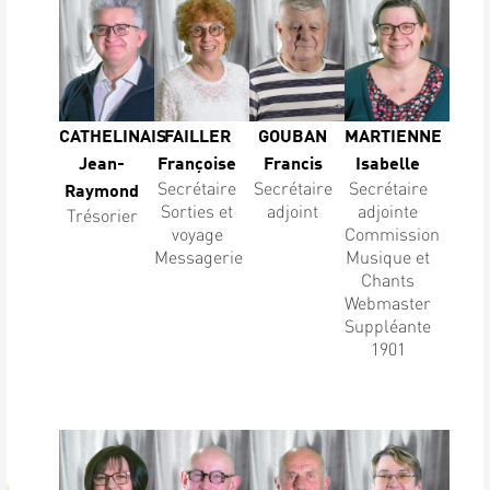
CATHELINAIS
FAILLER
GOUBAN
MARTIENNE
Jean-
Françoise
Francis
Isabelle
Secrétaire
Secrétaire
Secrétaire
Raymond
Sorties et
adjoint
adjointe
Trésorier
voyage
Commission
Messagerie
Musique et
Chants
Webmaster
Suppléante
1901