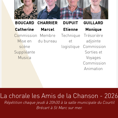
BOUCARD
CHARRIER
DUPUIT
GUILLARD
Catherine
Marcel
Etienne
Monique
Commission
Membre
Technique
Trésorière
Mise en
du bureau
et
adjointe
scène
logistique
Commission
Suppléante
Sorties et
Musica
Voyages
Commission
Animation
La chorale les Amis de la Chanson - 2026
Répétition chaque jeudi à 20h30 à la salle municipale du Courtil
Brécart à St Marc sur mer.