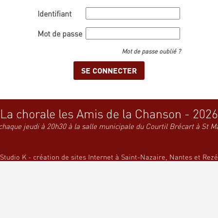
Identifiant
Mot de passe
Mot de passe oublié ?
La chorale les Amis de la Chanson - 2026
chaque jeudi à 20h30 à la salle municipale du Courtil Brécart à St M
Studio K - création de sites Internet à Saint-Nazaire, Nantes et Rezé