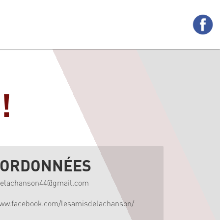
!
ORDONNÉES
delachanson44@gmail.com
www.facebook.com/lesamisdelachanson/