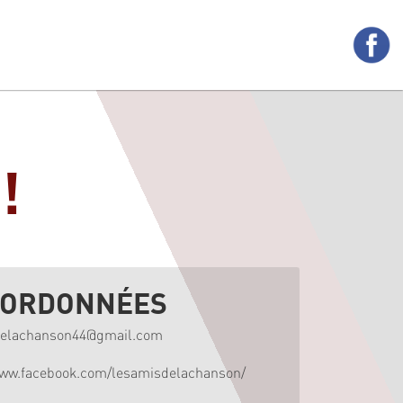
!
ORDONNÉES
delachanson44@gmail.com
www.facebook.com/lesamisdelachanson/