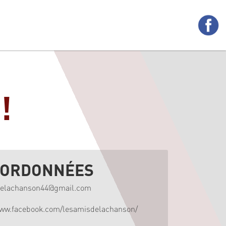
!
ORDONNÉES
delachanson44@gmail.com
www.facebook.com/lesamisdelachanson/