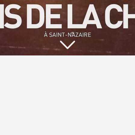
IS DE LA 
À SAINT-NAZAIRE
z chanter et pa
de convivialit