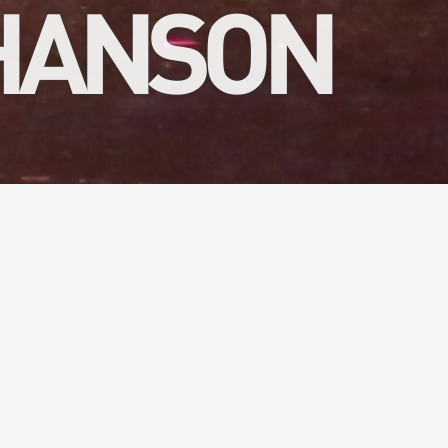
CHANSON
rtager des
é ? Notre