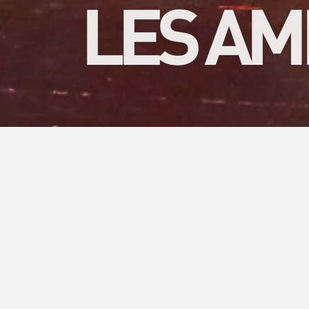
LES AM
Vous aime
moments 