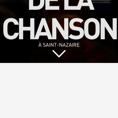
CHANSON
À SAINT-NAZAIRE
Vous aimez
chanter et