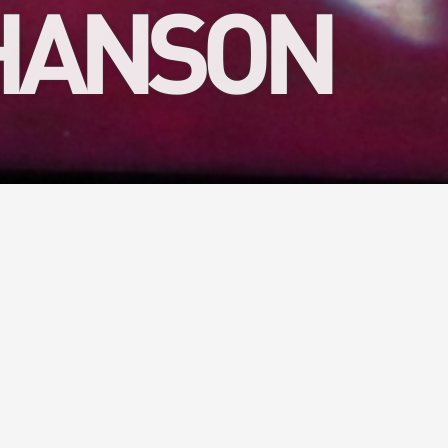
CHANSON
rtager des
é ? Notre