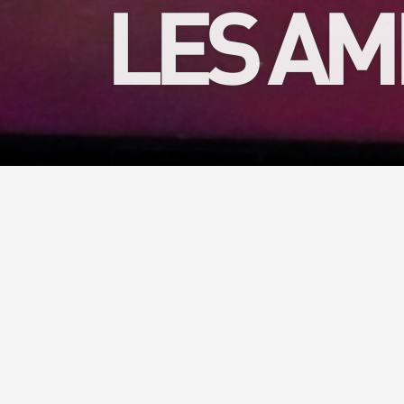
LES AM
Vous aime
moments 