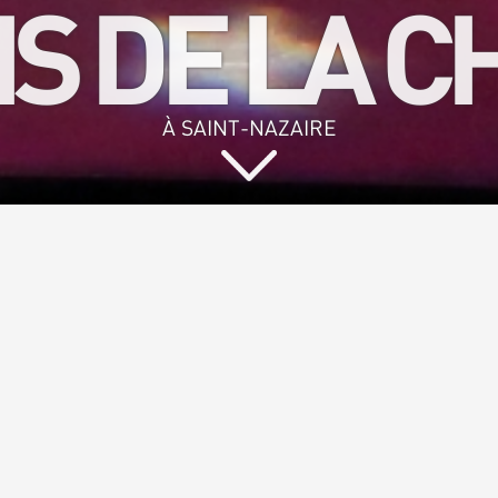
IS DE LA 
À SAINT-NAZAIRE
z chanter et pa
de convivialit